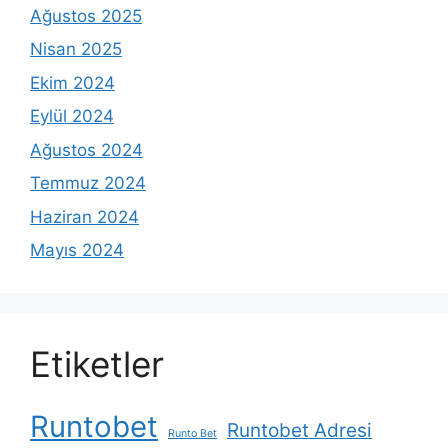
Ağustos 2025
Nisan 2025
Ekim 2024
Eylül 2024
Ağustos 2024
Temmuz 2024
Haziran 2024
Mayıs 2024
Etiketler
Runtobet
Runtobet Adresi
Runto Bet