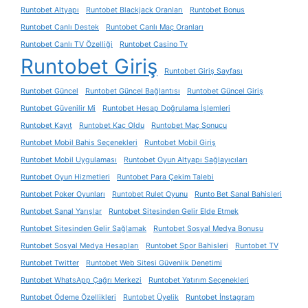
Runtobet Altyapı
Runtobet Blackjack Oranları
Runtobet Bonus
Runtobet Canlı Destek
Runtobet Canlı Maç Oranları
Runtobet Canlı TV Özelliği
Runtobet Casino Tv
Runtobet Giriş
Runtobet Giriş Sayfası
Runtobet Güncel
Runtobet Güncel Bağlantısı
Runtobet Güncel Giriş
Runtobet Güvenilir Mi
Runtobet Hesap Doğrulama İşlemleri
Runtobet Kayıt
Runtobet Kaç Oldu
Runtobet Maç Sonucu
Runtobet Mobil Bahis Seçenekleri
Runtobet Mobil Giriş
Runtobet Mobil Uygulaması
Runtobet Oyun Altyapı Sağlayıcıları
Runtobet Oyun Hizmetleri
Runtobet Para Çekim Talebi
Runtobet Poker Oyunları
Runtobet Rulet Oyunu
Runto Bet Sanal Bahisleri
Runtobet Sanal Yarışlar
Runtobet Sitesinden Gelir Elde Etmek
Runtobet Sitesinden Gelir Sağlamak
Runtobet Sosyal Medya Bonusu
Runtobet Sosyal Medya Hesapları
Runtobet Spor Bahisleri
Runtobet TV
Runtobet Twitter
Runtobet Web Sitesi Güvenlik Denetimi
Runtobet WhatsApp Çağrı Merkezi
Runtobet Yatırım Seçenekleri
Runtobet Ödeme Özellikleri
Runtobet Üyelik
Runtobet İnstagram