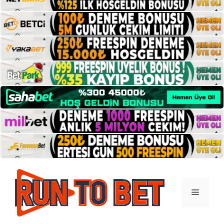
İçeriğe
atla
Menü