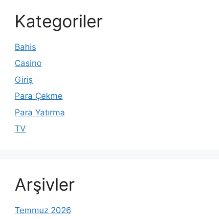
Kategoriler
Bahis
Casino
Giriş
Para Çekme
Para Yatırma
TV
Arşivler
Temmuz 2026