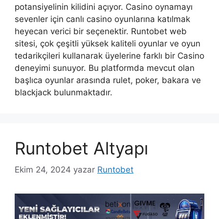
potansiyelinin kilidini açıyor. Casino oynamayı
sevenler için canlı casino oyunlarına katılmak
heyecan verici bir seçenektir. Runtobet web
sitesi, çok çeşitli yüksek kaliteli oyunlar ve oyun
tedarikçileri kullanarak üyelerine farklı bir Casino
deneyimi sunuyor. Bu platformda mevcut olan
başlıca oyunlar arasında rulet, poker, bakara ve
blackjack bulunmaktadır.
Runtobet Altyapı
Ekim 24, 2024
yazar
Runtobet