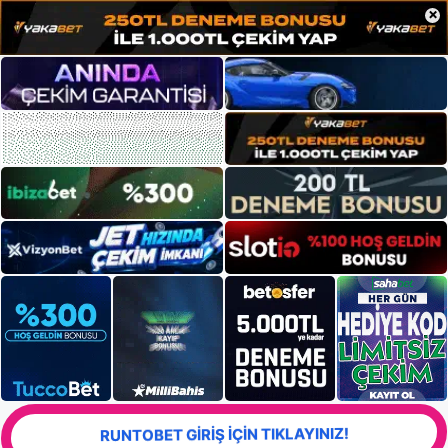
×
RUNTOBET GİRİŞ İÇİN TIKLAYINIZ!