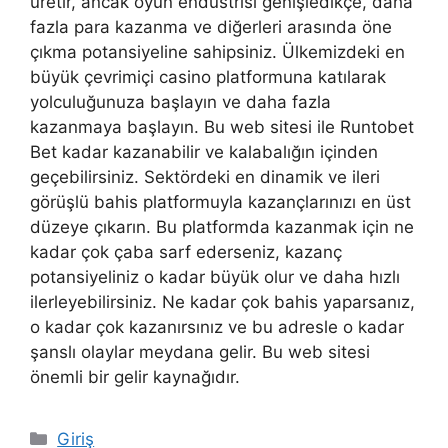
üretir, ancak oyun endüstrisi genişledikçe, daha
fazla para kazanma ve diğerleri arasında öne
çıkma potansiyeline sahipsiniz. Ülkemizdeki en
büyük çevrimiçi casino platformuna katılarak
yolculuğunuza başlayın ve daha fazla
kazanmaya başlayın. Bu web sitesi ile Runtobet
Bet kadar kazanabilir ve kalabalığın içinden
geçebilirsiniz. Sektördeki en dinamik ve ileri
görüşlü bahis platformuyla kazançlarınızı en üst
düzeye çıkarın. Bu platformda kazanmak için ne
kadar çok çaba sarf ederseniz, kazanç
potansiyeliniz o kadar büyük olur ve daha hızlı
ilerleyebilirsiniz. Ne kadar çok bahis yaparsanız,
o kadar çok kazanırsınız ve bu adresle o kadar
şanslı olaylar meydana gelir. Bu web sitesi
önemli bir gelir kaynağıdır.
Kategoriler
Giriş