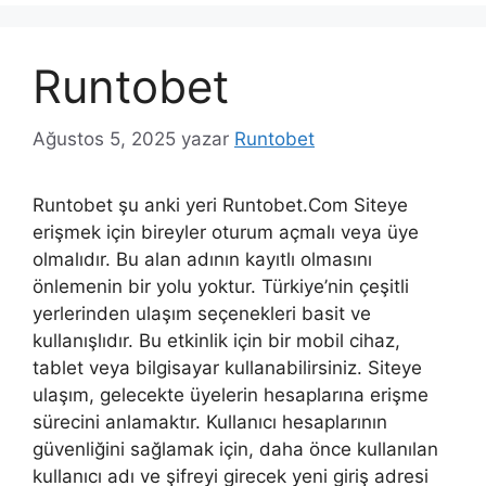
Runtobet
Ağustos 5, 2025
yazar
Runtobet
Runtobet şu anki yeri Runtobet.Com Siteye
erişmek için bireyler oturum açmalı veya üye
olmalıdır. Bu alan adının kayıtlı olmasını
önlemenin bir yolu yoktur. Türkiye’nin çeşitli
yerlerinden ulaşım seçenekleri basit ve
kullanışlıdır. Bu etkinlik için bir mobil cihaz,
tablet veya bilgisayar kullanabilirsiniz. Siteye
ulaşım, gelecekte üyelerin hesaplarına erişme
sürecini anlamaktır. Kullanıcı hesaplarının
güvenliğini sağlamak için, daha önce kullanılan
kullanıcı adı ve şifreyi girecek yeni giriş adresi