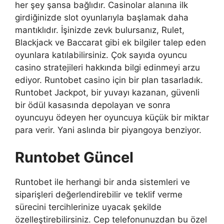
her şey şansa bağlıdır. Casinolar alanına ilk
girdiğinizde slot oyunlarıyla başlamak daha
mantıklıdır. İşinizde zevk bulursanız, Rulet,
Blackjack ve Baccarat gibi ek bilgiler talep eden
oyunlara katılabilirsiniz. Çok sayıda oyuncu
casino stratejileri hakkında bilgi edinmeyi arzu
ediyor. Runtobet casino için bir plan tasarladık.
Runtobet Jackpot, bir yuvayı kazanan, güvenli
bir ödül kasasında depolayan ve sonra
oyuncuyu ödeyen her oyuncuya küçük bir miktar
para verir. Yani aslında bir piyangoya benziyor.
Runtobet Güncel
Runtobet ile herhangi bir anda sistemleri ve
siparişleri değerlendirebilir ve teklif verme
sürecini tercihlerinize uyacak şekilde
özelleştirebilirsiniz. Cep telefonunuzdan bu özel