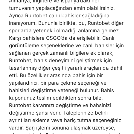
Almanya, İngiltere ve İspanya’daki her
turnuvanın yapılacağından emin olabilirsiniz.
Ayrıca Runtobet canlı bahisler sağladığına
inanıyorum. Bununla birlikte, bu, Runtobet diğer
sporlarda yetenekli olmadığı anlamına gelmez.
Karşı bahislere CSGO’da da erişilebilir. Canlı
görüntüleme seçeneklerine ve canlı bahisler için
sağlanan gerçek zamanlı bilgilere ek olarak,
Runtobet, bahis deneyimini geliştirmek için
tasarlanmış diğer çeşitli yararlı araçları da dahil
etti. Bu özellikler arasında bahis için bir
yapılandırıcı, bir para çekme seçeneği ve
bahisleri değiştirme yeteneği bulunur. Bahis
kuponunuz teslim edildikten sonra bile,
Runtobet kararınızı değiştirme ve bahsinizi
değiştirme şansı verir. Taleplerinize belirli
ayrıntıları ekleme veya hariç tutma seçeneğiniz
vardır. Şarj işlemi sonuna ulaşmak üzereyse,