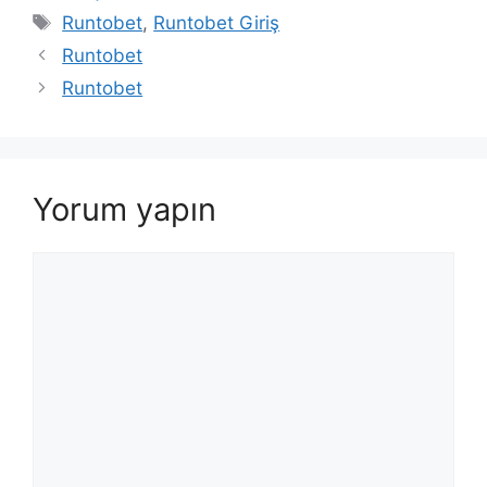
Etiketler
Runtobet
,
Runtobet Giriş
Runtobet
Runtobet
Yorum yapın
Yorum