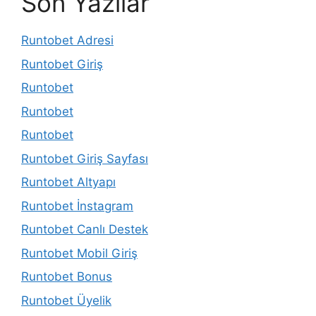
Son Yazılar
Runtobet Adresi
Runtobet Giriş
Runtobet
Runtobet
Runtobet
Runtobet Giriş Sayfası
Runtobet Altyapı
Runtobet İnstagram
Runtobet Canlı Destek
Runtobet Mobil Giriş
Runtobet Bonus
Runtobet Üyelik