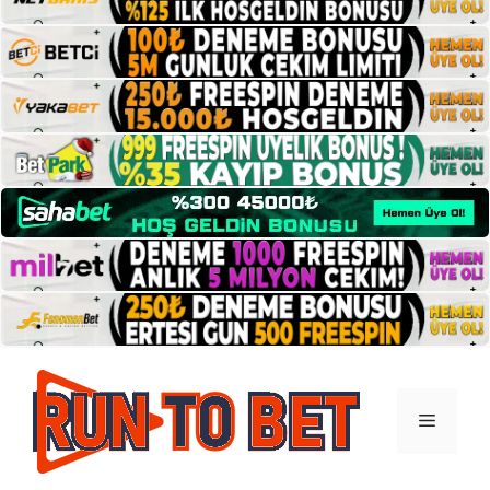
İçeriğe
atla
Menü