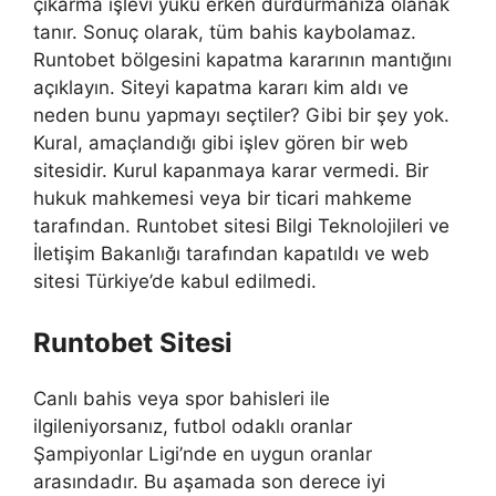
çıkarma işlevi yükü erken durdurmanıza olanak
tanır. Sonuç olarak, tüm bahis kaybolamaz.
Runtobet bölgesini kapatma kararının mantığını
açıklayın. Siteyi kapatma kararı kim aldı ve
neden bunu yapmayı seçtiler? Gibi bir şey yok.
Kural, amaçlandığı gibi işlev gören bir web
sitesidir. Kurul kapanmaya karar vermedi. Bir
hukuk mahkemesi veya bir ticari mahkeme
tarafından. Runtobet sitesi Bilgi Teknolojileri ve
İletişim Bakanlığı tarafından kapatıldı ve web
sitesi Türkiye’de kabul edilmedi.
Runtobet Sitesi
Canlı bahis veya spor bahisleri ile
ilgileniyorsanız, futbol odaklı oranlar
Şampiyonlar Ligi’nde en uygun oranlar
arasındadır. Bu aşamada son derece iyi