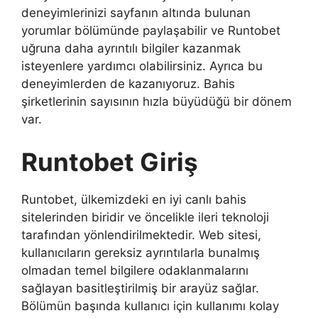
deneyimlerinizi sayfanın altında bulunan
yorumlar bölümünde paylaşabilir ve Runtobet
uğruna daha ayrıntılı bilgiler kazanmak
isteyenlere yardımcı olabilirsiniz. Ayrıca bu
deneyimlerden de kazanıyoruz. Bahis
şirketlerinin sayısının hızla büyüdüğü bir dönem
var.
Runtobet Giriş
Runtobet, ülkemizdeki en iyi canlı bahis
sitelerinden biridir ve öncelikle ileri teknoloji
tarafından yönlendirilmektedir. Web sitesi,
kullanıcıların gereksiz ayrıntılarla bunalmış
olmadan temel bilgilere odaklanmalarını
sağlayan basitleştirilmiş bir arayüz sağlar.
Bölümün başında kullanıcı için kullanımı kolay