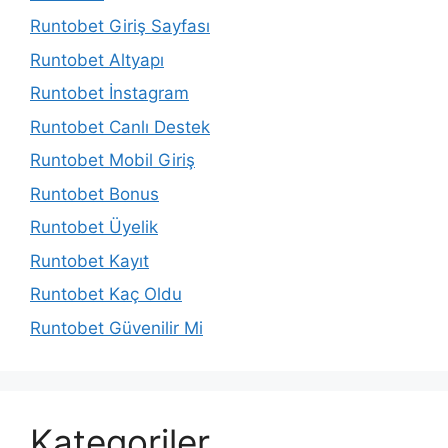
Runtobet Giriş Sayfası
Runtobet Altyapı
Runtobet İnstagram
Runtobet Canlı Destek
Runtobet Mobil Giriş
Runtobet Bonus
Runtobet Üyelik
Runtobet Kayıt
Runtobet Kaç Oldu
Runtobet Güvenilir Mi
Kategoriler