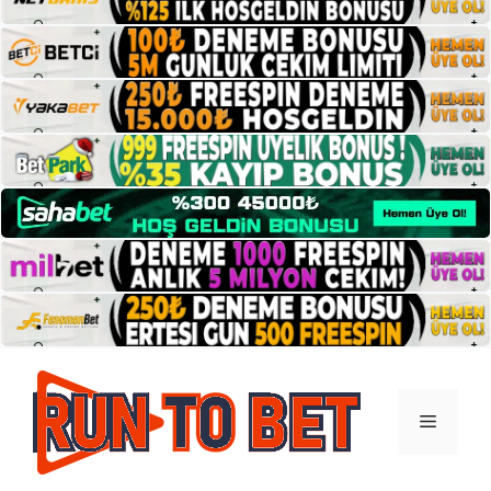
İçeriğe
atla
Menü