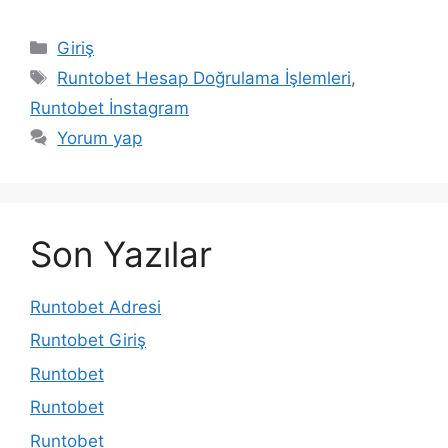
Kategoriler
Giriş
Etiketler
Runtobet Hesap Doğrulama İşlemleri
,
Runtobet İnstagram
Yorum yap
Son Yazılar
Runtobet Adresi
Runtobet Giriş
Runtobet
Runtobet
Runtobet