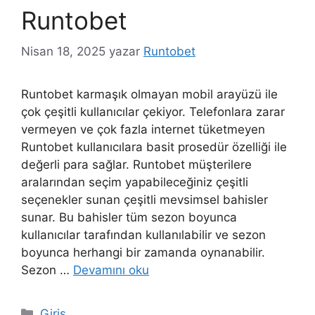
Runtobet
Nisan 18, 2025
yazar
Runtobet
Runtobet karmaşık olmayan mobil arayüzü ile
çok çeşitli kullanıcılar çekiyor. Telefonlara zarar
vermeyen ve çok fazla internet tüketmeyen
Runtobet kullanıcılara basit prosedür özelliği ile
değerli para sağlar. Runtobet müşterilere
aralarından seçim yapabileceğiniz çeşitli
seçenekler sunan çeşitli mevsimsel bahisler
sunar. Bu bahisler tüm sezon boyunca
kullanıcılar tarafından kullanılabilir ve sezon
boyunca herhangi bir zamanda oynanabilir.
Sezon …
Devamını oku
Kategoriler
Giriş