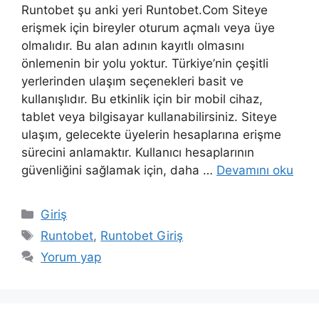
Runtobet şu anki yeri Runtobet.Com Siteye
erişmek için bireyler oturum açmalı veya üye
olmalıdır. Bu alan adının kayıtlı olmasını
önlemenin bir yolu yoktur. Türkiye’nin çeşitli
yerlerinden ulaşım seçenekleri basit ve
kullanışlıdır. Bu etkinlik için bir mobil cihaz,
tablet veya bilgisayar kullanabilirsiniz. Siteye
ulaşım, gelecekte üyelerin hesaplarına erişme
sürecini anlamaktır. Kullanıcı hesaplarının
güvenliğini sağlamak için, daha …
Devamını oku
Kategoriler
Giriş
Etiketler
Runtobet
,
Runtobet Giriş
Yorum yap