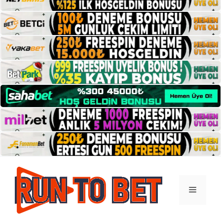
İçeriğe
atla
Menü