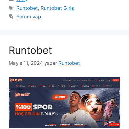
Etiketler
Runtobet
,
Runtobet Giriş
Yorum yap
Runtobet
Mayıs 11, 2024
yazar
Runtobet