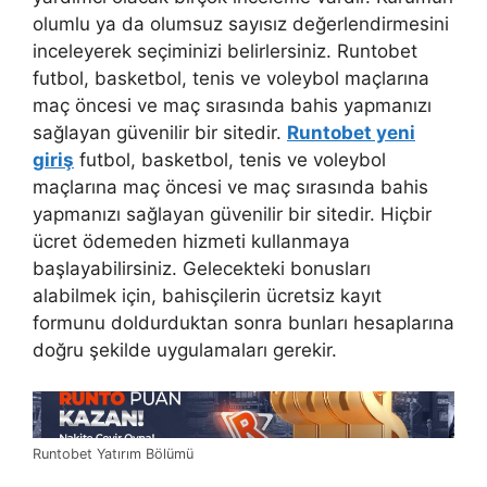
olumlu ya da olumsuz sayısız değerlendirmesini
inceleyerek seçiminizi belirlersiniz. Runtobet
futbol, ​​basketbol, ​​tenis ve voleybol maçlarına
maç öncesi ve maç sırasında bahis yapmanızı
sağlayan güvenilir bir sitedir.
Runtobet yeni
giriş
futbol, ​​basketbol, ​​tenis ve voleybol
maçlarına maç öncesi ve maç sırasında bahis
yapmanızı sağlayan güvenilir bir sitedir. Hiçbir
ücret ödemeden hizmeti kullanmaya
başlayabilirsiniz. Gelecekteki bonusları
alabilmek için, bahisçilerin ücretsiz kayıt
formunu doldurduktan sonra bunları hesaplarına
doğru şekilde uygulamaları gerekir.
Runtobet Yatırım Bölümü