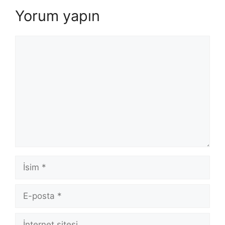
Yorum yapın
Yorum
İsim
E-
posta
İnternet