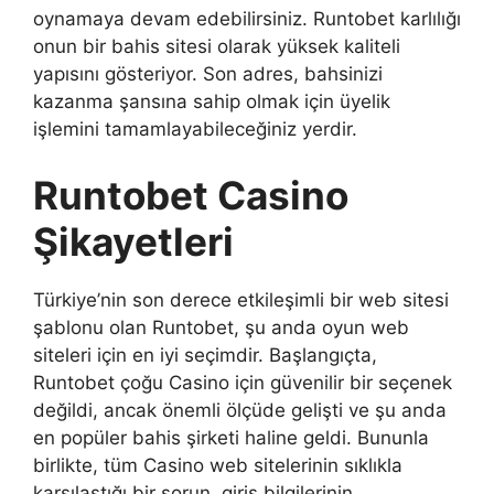
oynamaya devam edebilirsiniz. Runtobet karlılığı
onun bir bahis sitesi olarak yüksek kaliteli
yapısını gösteriyor. Son adres, bahsinizi
kazanma şansına sahip olmak için üyelik
işlemini tamamlayabileceğiniz yerdir.
Runtobet Casino
Şikayetleri
Türkiye’nin son derece etkileşimli bir web sitesi
şablonu olan Runtobet, şu anda oyun web
siteleri için en iyi seçimdir. Başlangıçta,
Runtobet çoğu Casino için güvenilir bir seçenek
değildi, ancak önemli ölçüde gelişti ve şu anda
en popüler bahis şirketi haline geldi. Bununla
birlikte, tüm Casino web sitelerinin sıklıkla
karşılaştığı bir sorun, giriş bilgilerinin