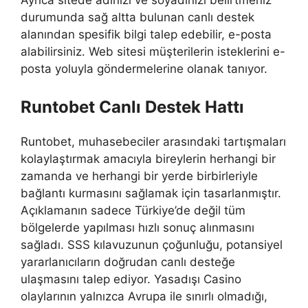
durumunda sağ altta bulunan canlı destek
alanından spesifik bilgi talep edebilir, e-posta
alabilirsiniz. Web sitesi müşterilerin isteklerini e-
posta yoluyla göndermelerine olanak tanıyor.
Runtobet Canlı Destek Hattı
Runtobet, muhasebeciler arasındaki tartışmaları
kolaylaştırmak amacıyla bireylerin herhangi bir
zamanda ve herhangi bir yerde birbirleriyle
bağlantı kurmasını sağlamak için tasarlanmıştır.
Açıklamanın sadece Türkiye’de değil tüm
bölgelerde yapılması hızlı sonuç alınmasını
sağladı. SSS kılavuzunun çoğunluğu, potansiyel
yararlanıcıların doğrudan canlı desteğe
ulaşmasını talep ediyor. Yasadışı Casino
olaylarının yalnızca Avrupa ile sınırlı olmadığı,