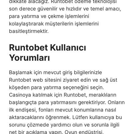
dikkate alacağız. Runtobet ödeme teknolojisi
son derece güvenilir ve hızlıdır ve temel amacı,
para yatırma ve çekme işlemlerini
kolaylaştırarak müşterilerin işlemlerini
basitleştirmektir.
Runtobet Kullanıcı
Yorumları
Başlamak için mevcut giriş bilgilerinizle
Runtobet web sitesini ziyaret edin ve sağ üst
köşeden para yatırma seçeneğini seçin.
Casinoya katılmak için Runtobet, meraklıların
başlangıçta para yatırmasını gerektiriyor. Onların
ilk endişesi, fonları mevcut konumlarına nasıl
aktaracaklarını öğrenmek. Lütfen kullanıcıya bu
sorunu çözmede yardımcı olun ve sorunla ilgili
net bir açıklama yapın. Oyun endüstrisi,