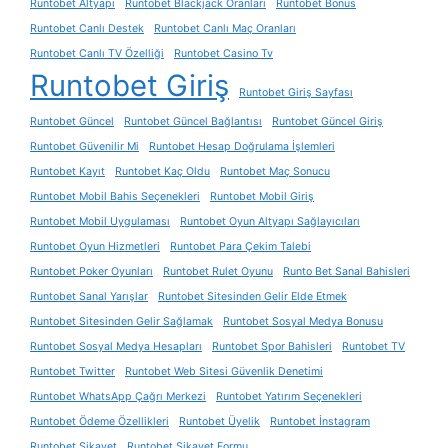
Runtobet Altyapı
Runtobet Blackjack Oranları
Runtobet Bonus
Runtobet Canlı Destek
Runtobet Canlı Maç Oranları
Runtobet Canlı TV Özelliği
Runtobet Casino Tv
Runtobet Giriş
Runtobet Giriş Sayfası
Runtobet Güncel
Runtobet Güncel Bağlantısı
Runtobet Güncel Giriş
Runtobet Güvenilir Mi
Runtobet Hesap Doğrulama İşlemleri
Runtobet Kayıt
Runtobet Kaç Oldu
Runtobet Maç Sonucu
Runtobet Mobil Bahis Seçenekleri
Runtobet Mobil Giriş
Runtobet Mobil Uygulaması
Runtobet Oyun Altyapı Sağlayıcıları
Runtobet Oyun Hizmetleri
Runtobet Para Çekim Talebi
Runtobet Poker Oyunları
Runtobet Rulet Oyunu
Runto Bet Sanal Bahisleri
Runtobet Sanal Yarışlar
Runtobet Sitesinden Gelir Elde Etmek
Runtobet Sitesinden Gelir Sağlamak
Runtobet Sosyal Medya Bonusu
Runtobet Sosyal Medya Hesapları
Runtobet Spor Bahisleri
Runtobet TV
Runtobet Twitter
Runtobet Web Sitesi Güvenlik Denetimi
Runtobet WhatsApp Çağrı Merkezi
Runtobet Yatırım Seçenekleri
Runtobet Ödeme Özellikleri
Runtobet Üyelik
Runtobet İnstagram
Runtobet Şikayet
Runtobet Şikayet Formu