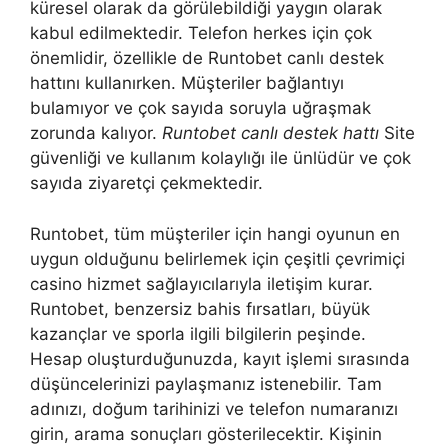
küresel olarak da görülebildiği yaygın olarak
kabul edilmektedir. Telefon herkes için çok
önemlidir, özellikle de Runtobet canlı destek
hattını kullanırken. Müşteriler bağlantıyı
bulamıyor ve çok sayıda soruyla uğraşmak
zorunda kalıyor.
Runtobet canlı destek hattı
Site
güvenliği ve kullanım kolaylığı ile ünlüdür ve çok
sayıda ziyaretçi çekmektedir.
Runtobet, tüm müşteriler için hangi oyunun en
uygun olduğunu belirlemek için çeşitli çevrimiçi
casino hizmet sağlayıcılarıyla iletişim kurar.
Runtobet, benzersiz bahis fırsatları, büyük
kazançlar ve sporla ilgili bilgilerin peşinde.
Hesap oluşturduğunuzda, kayıt işlemi sırasında
düşüncelerinizi paylaşmanız istenebilir. Tam
adınızı, doğum tarihinizi ve telefon numaranızı
girin, arama sonuçları gösterilecektir. Kişinin