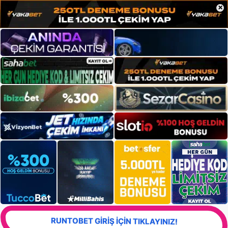
×
RUNTOBET GİRİŞ İÇİN TIKLAYINIZ!