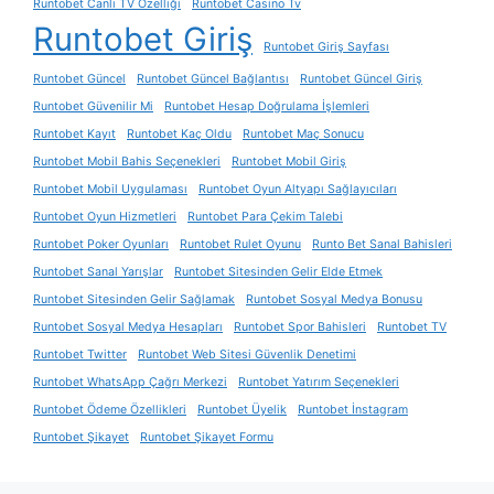
Runtobet Canlı TV Özelliği
Runtobet Casino Tv
Runtobet Giriş
Runtobet Giriş Sayfası
Runtobet Güncel
Runtobet Güncel Bağlantısı
Runtobet Güncel Giriş
Runtobet Güvenilir Mi
Runtobet Hesap Doğrulama İşlemleri
Runtobet Kayıt
Runtobet Kaç Oldu
Runtobet Maç Sonucu
Runtobet Mobil Bahis Seçenekleri
Runtobet Mobil Giriş
Runtobet Mobil Uygulaması
Runtobet Oyun Altyapı Sağlayıcıları
Runtobet Oyun Hizmetleri
Runtobet Para Çekim Talebi
Runtobet Poker Oyunları
Runtobet Rulet Oyunu
Runto Bet Sanal Bahisleri
Runtobet Sanal Yarışlar
Runtobet Sitesinden Gelir Elde Etmek
Runtobet Sitesinden Gelir Sağlamak
Runtobet Sosyal Medya Bonusu
Runtobet Sosyal Medya Hesapları
Runtobet Spor Bahisleri
Runtobet TV
Runtobet Twitter
Runtobet Web Sitesi Güvenlik Denetimi
Runtobet WhatsApp Çağrı Merkezi
Runtobet Yatırım Seçenekleri
Runtobet Ödeme Özellikleri
Runtobet Üyelik
Runtobet İnstagram
Runtobet Şikayet
Runtobet Şikayet Formu