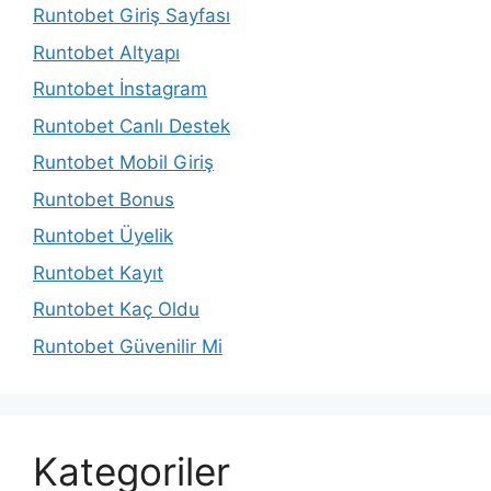
Runtobet Giriş Sayfası
Runtobet Altyapı
Runtobet İnstagram
Runtobet Canlı Destek
Runtobet Mobil Giriş
Runtobet Bonus
Runtobet Üyelik
Runtobet Kayıt
Runtobet Kaç Oldu
Runtobet Güvenilir Mi
Kategoriler