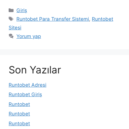
Kategoriler
Giriş
Etiketler
Runtobet Para Transfer Sistemi
,
Runtobet
Sitesi
Yorum yap
Son Yazılar
Runtobet Adresi
Runtobet Giriş
Runtobet
Runtobet
Runtobet