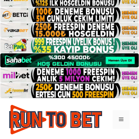
İçeriğe
atla
Menü