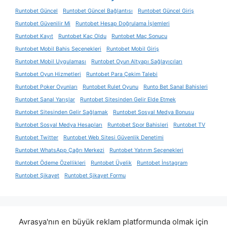
Runtobet Güncel
Runtobet Güncel Bağlantısı
Runtobet Güncel Giriş
Runtobet Güvenilir Mi
Runtobet Hesap Doğrulama İşlemleri
Runtobet Kayıt
Runtobet Kaç Oldu
Runtobet Maç Sonucu
Runtobet Mobil Bahis Seçenekleri
Runtobet Mobil Giriş
Runtobet Mobil Uygulaması
Runtobet Oyun Altyapı Sağlayıcıları
Runtobet Oyun Hizmetleri
Runtobet Para Çekim Talebi
Runtobet Poker Oyunları
Runtobet Rulet Oyunu
Runto Bet Sanal Bahisleri
Runtobet Sanal Yarışlar
Runtobet Sitesinden Gelir Elde Etmek
Runtobet Sitesinden Gelir Sağlamak
Runtobet Sosyal Medya Bonusu
Runtobet Sosyal Medya Hesapları
Runtobet Spor Bahisleri
Runtobet TV
Runtobet Twitter
Runtobet Web Sitesi Güvenlik Denetimi
Runtobet WhatsApp Çağrı Merkezi
Runtobet Yatırım Seçenekleri
Runtobet Ödeme Özellikleri
Runtobet Üyelik
Runtobet İnstagram
Runtobet Şikayet
Runtobet Şikayet Formu
Avrasya'nın en büyük reklam platformunda olmak için