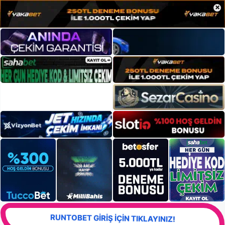
×
RUNTOBET GİRİŞ İÇİN TIKLAYINIZ!